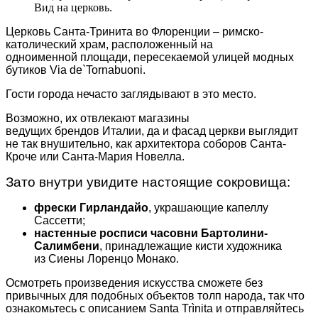
Вид на церковь.
Церковь Санта-Тринита во Флоренции – римско-
католический храм, расположенный на
одноименной площади, пересекаемой улицей модных
бутиков Via de`Tornabuoni.
Гости города нечасто заглядывают в это место.
Возможно, их отвлекают магазины
ведущих брендов Италии, да и фасад церкви выглядит
не так внушительно, как архитектора соборов Санта-
Кроче или Санта-Мария Новелла.
Зато внутри увидите настоящие сокровища:
фрески Гирландайо
, украшающие капеллу
Сассетти;
настенные росписи часовни Бартолини-
Салимбени
, принадлежащие кисти художника
из Сиены Лоренцо Монако.
Осмотреть произведения искусства сможете без
привычных для подобных объектов толп народа, так что
ознакомьтесь с описанием Santa Trìnita и отправляйтесь