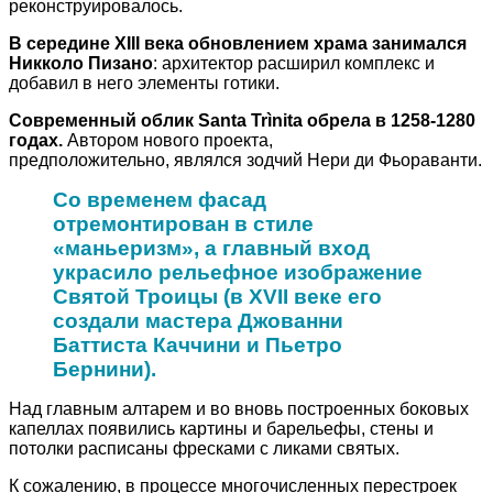
реконструировалось.
В середине XIII века обновлением храма занимался
Никколо Пизано
: архитектор расширил комплекс и
добавил в него элементы готики.
Современный облик Santa Trìnita обрела в 1258-1280
годах.
Автором нового проекта,
предположительно, являлся зодчий Нери ди Фьораванти.
Со временем фасад
отремонтирован в стиле
«маньеризм», а главный вход
украсило рельефное изображение
Святой Троицы (в XVII веке его
создали мастера Джованни
Баттиста Каччини и Пьетро
Бернини).
Над главным алтарем и во вновь построенных боковых
капеллах появились картины и барельефы, стены и
потолки расписаны фресками с ликами святых.
К сожалению, в процессе многочисленных перестроек