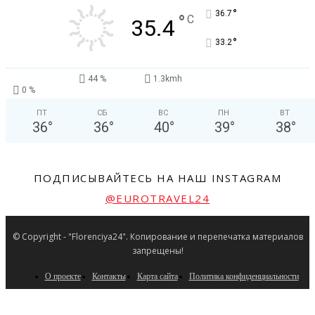
°
36.7
°
C
35.4
°
33.2
44 %
1.3kmh
0 %
ПТ
СБ
ВС
ПН
ВТ
36
°
36
°
40
°
39
°
38
°
ПОДПИСЫВАЙТЕСЬ НА НАШ INSTAGRAM
@EUROTRAVEL24
© Copyright - "Florenciya24". Копирование и перепечатка материалов
запрещены!
О проекте
Контакты
Карта сайта
Политика конфиденциальности