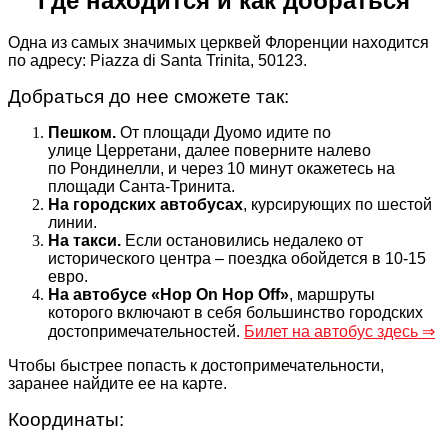
Где находится и как добраться
Одна из самых значимых церквей Флоренции находится
по адресу: Piazza di Santa Trinita, 50123.
Добраться до нее сможете так:
Пешком.
От площади Дуомо идите по
улице Церретани, далее поверните налево
по Рондинелли, и через 10 минут окажетесь на
площади Санта-Тринита.
На городских автобусах
, курсирующих по шестой
линии.
На такси.
Если остановились недалеко от
исторического центра – поездка обойдется в 10-15
евро.
На автобусе «Hop On Hop Off»
, маршруты
которого включают в себя большинство городских
достопримечательностей.
Билет на автобус здесь ⇒
Чтобы быстрее попасть к достопримечательности,
заранее найдите ее на карте.
Координаты: