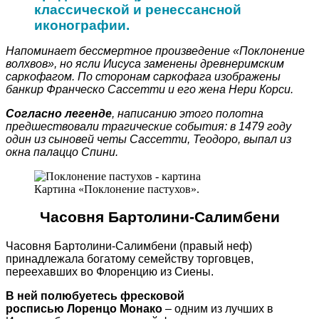
классической и ренессансной
иконографии.
Напоминает бессмертное произведение «Поклонение
волхвов», но ясли Иисуса заменены древнеримским
саркофагом. По сторонам саркофага изображены
банкир Франческо Сассетти и его жена Нери Корси.
Согласно легенде
, написанию этого полотна
предшествовали трагические события: в 1479 году
один из сыновей четы Сассетти, Теодоро, выпал из
окна палаццо Спини.
Картина «Поклонение пастухов».
Часовня Бартолини-Салимбени
Часовня Бартолини-Салимбени (правый неф)
принадлежала богатому семейству торговцев,
переехавших во Флоренцию из Сиены.
В ней полюбуетесь фресковой
росписью Лоренцо Монако
– одним из лучших в