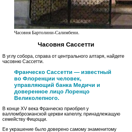
Часовня Бартолини-Салимбени.
Часовня Сассетти
В углу собора, справа от центрального алтаря, найдете
часовню Сассетти.
Франческо Сассетти — известный
во Флоренции человек,
управляющий банка Медичи и
доверенное лицо Лоренцо
Великолепного.
В конце XV века Франческо приобрел у
валломброзианской церкви капеллу, принадлежащую
семейству Фицоцци.
Ее украшение было доверено самому знаменитому