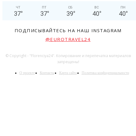
ЧТ
ПТ
СБ
ВС
ПН
37
°
37
°
39
°
40
°
40
°
ПОДПИСЫВАЙТЕСЬ НА НАШ INSTAGRAM
@EUROTRAVEL24
© Copyright - "Florenciya24". Копирование и перепечатка материалов
запрещены!
О проекте
Контакты
Карта сайта
Политика конфиденциальности