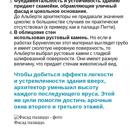
Фундаментальность и устойчивость зданию
придают скамейки, обрамляющие уличный
фасад и цокольное основание.
До Альберти архитекторы не придавали значения
цоколю: в большинстве случаев он практически
отсутствовал (к примеру, как в палаццо Питти).
В облицовке стен
использован рустовый камень.
Но если в
работах Брунеллески этот материал выглядит грубо
и имеет сколотую неровную поверхность, то
Альберти выбрал рустовые камни с гладкой
шлифованной поверхности. Они имеют разную
величину, что придает стенам живописный вид.
Чтобы добиться эффекта легкости
и устремленности здания вверх,
архитектор уменьшил высоту
каждого последующего яруса. Этой
же цели помогли достичь арочные
окна второго и третьего этажей.
Фасад палаццо.