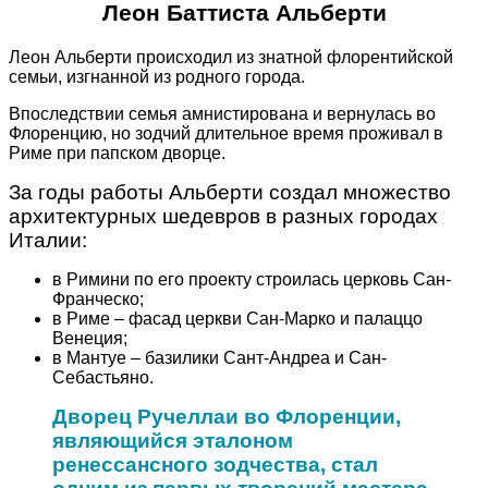
Леон Баттиста Альберти
Леон Альберти происходил из знатной флорентийской
семьи, изгнанной из родного города.
Впоследствии семья амнистирована и вернулась во
Флоренцию, но зодчий длительное время проживал в
Риме при папском дворце.
За годы работы Альберти создал множество
архитектурных шедевров в разных городах
Италии:
в Римини по его проекту строилась церковь Сан-
Франческо;
в Риме – фасад церкви Сан-Марко и палаццо
Венеция;
в Мантуе – базилики Сант-Андреа и Сан-
Себастьяно.
Дворец Ручеллаи во Флоренции,
являющийся эталоном
ренессансного зодчества, стал