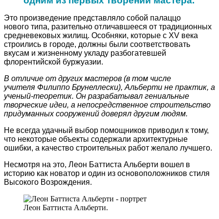
одним из первых творений мастера.
Это произведение представляло собой палаццо
нового типа, разительно отличавшееся от традиционных
средневековых жилищ. Особняки, которые с XV века
строились в городе, должны были соответствовать
вкусам и жизненному укладу разбогатевшей
флорентийской буржуазии.
В отличие от других мастеров (в том числе
учителя Филиппо Брунеллески), Альберти не практик, а
ученый-теоретик. Он разрабатывал гениальные
творческие идеи, а непосредственное строительство
придуманных сооружений доверял другим людям.
Не всегда удачный выбор помощников приводил к тому,
что некоторые объекты содержали архитектурные
ошибки, а качество строительных работ желало лучшего.
Несмотря на это, Леон Баттиста Альберти вошел в
историю как новатор и один из основоположников стиля
Высокого Возрождения.
Леон Баттиста Альберти.