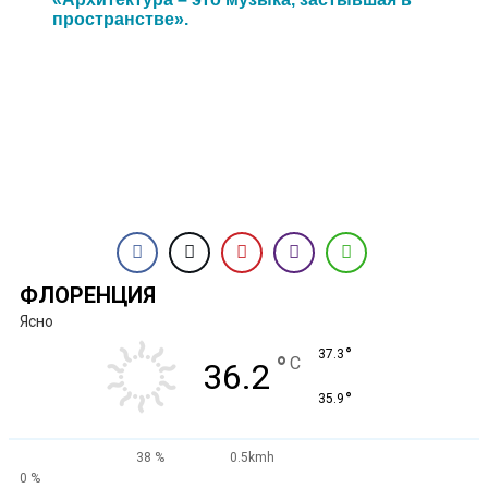
пространстве».
ФЛОРЕНЦИЯ
Ясно
°
37.3
°
C
36.2
°
35.9
38 %
0.5kmh
0 %