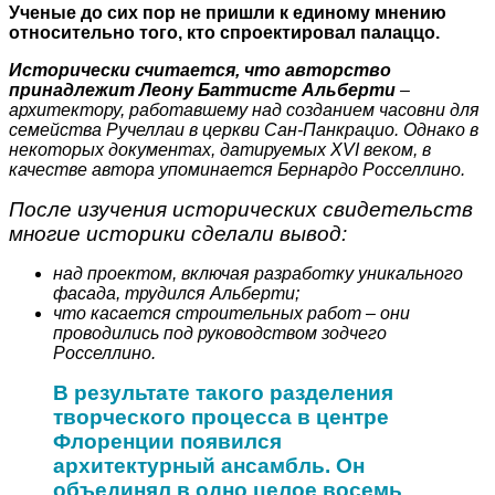
Ученые до сих пор не пришли к единому мнению
относительно того, кто спроектировал палаццо.
Исторически считается, что авторство
принадлежит Леону Баттисте Альберти
–
архитектору, работавшему над созданием часовни для
семейства Ручеллаи в церкви Сан-Панкрацио. Однако в
некоторых документах, датируемых XVI веком, в
качестве автора упоминается Бернардо Росселлино.
После изучения исторических свидетельств
многие историки сделали вывод:
над проектом, включая разработку уникального
фасада, трудился Альберти;
что касается строительных работ – они
проводились под руководством зодчего
Росселлино.
В результате такого разделения
творческого процесса в центре
Флоренции появился
архитектурный ансамбль. Он
объединял в одно целое восемь